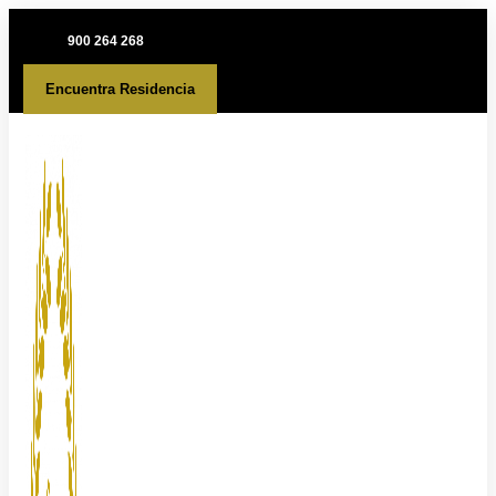
Ir
al
900 264 268
contenido
Encuentra Residencia