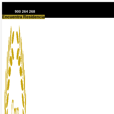
Ir
al
900 264 268
contenido
Encuentra Residencia