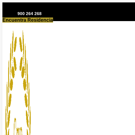
Ir
al
900 264 268
contenido
Encuentra Residencia